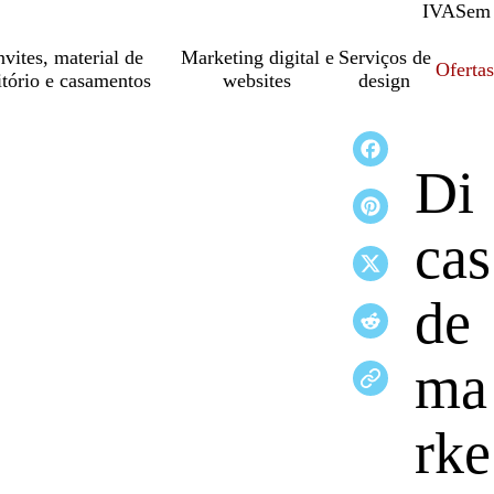
IVA
Com
Sem
vites, material de
Marketing digital e
Serviços de
Oferta
itório e casamentos
websites
design
Di
cas
de
ma
rke