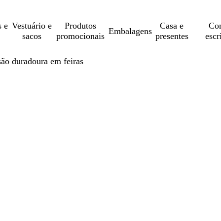
s e
Vestuário e
Produtos
Casa e
Con
Embalagens
sacos
promocionais
presentes
escr
ão duradoura em feiras