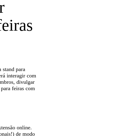
r
eiras
m stand para
rá interagir com
embros, divulgar
 para feiras com
xtensão online.
ionais!) de modo