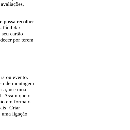
 avaliações,
ue possa recolher
 fácil dar
 seu cartão
adecer por terem
ira ou evento.
esso de montagem
resa, use uma
al. Assim que o
ação em formato
is! Criar
r uma ligação