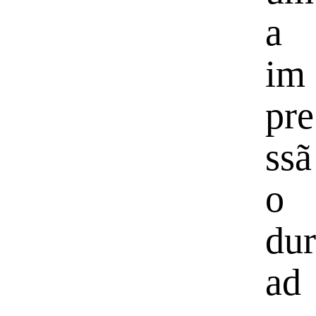
a
im
pre
ssã
o
dur
ad