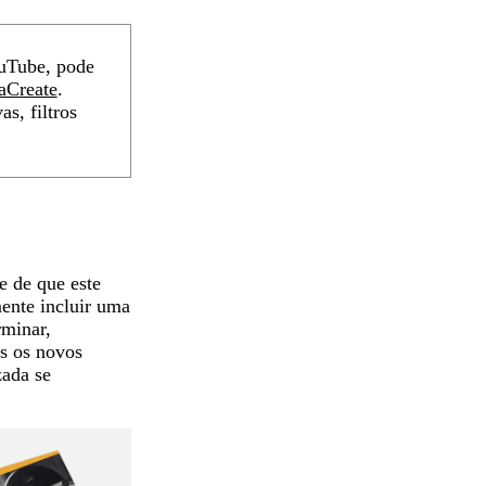
ouTube, pode
aCreate
.
s, filtros
e de que este
mente incluir uma
rminar,
os os novos
zada se