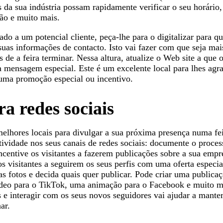
s da sua indústria possam rapidamente verificar o seu horário,
ção e muito mais.
do a um potencial cliente, peça-lhe para o digitalizar para q
suas informações de contacto. Isto vai fazer com que seja mais
 de a feira terminar. Nessa altura, atualize o Web site a que o
a mensagem especial. Este é um excelente local para lhes agr
r uma promoção especial ou incentivo.
a redes sociais
elhores locais para divulgar a sua próxima presença numa fe
atividade nos seus canais de redes sociais: documente o proc
incentive os visitantes a fazerem publicações sobre a sua emp
os visitantes a seguirem os seus perfis com uma oferta especi
uas fotos e decida quais quer publicar. Pode criar uma public
deo para o TikTok, uma animação para o Facebook e muito ma
s e interagir com os seus novos seguidores vai ajudar a mante
ar.