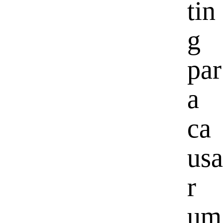
tin
g
par
a
ca
usa
r
um