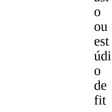
o
ou
est
údi
o
de
fit