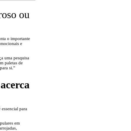
roso ou
onta o importante
emocionais e
aça uma pesquisa
em paletas de
para si.”
 acerca
é essencial para
populares em
arrojadas,