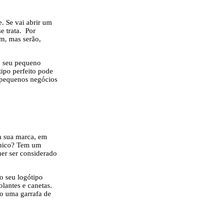
. Se vai abrir um
se trata. Por
um, mas serão,
 o seu pequeno
tipo perfeito pode
e pequenos negócios
.
a sua marca, em
ómico? Tem um
uer ser considerado
o seu logótipo
olantes e canetas.
o uma garrafa de