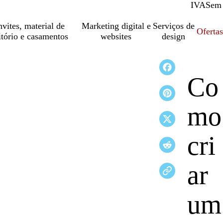
IVA
Com
Sem
vites, material de
Marketing digital e
Serviços de
Oferta
itório e casamentos
websites
design
Co
mo
cri
ar
um