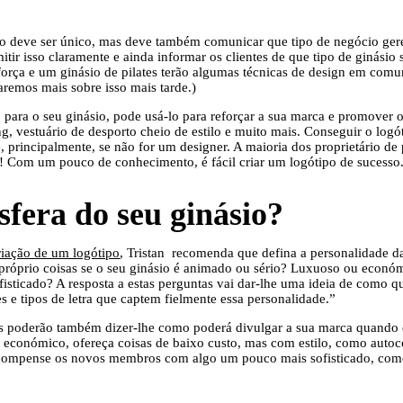
o deve ser único, mas deve também comunicar que tipo de negócio gere
itir isso claramente e ainda informar os clientes de que tipo de ginásio 
força e um ginásio de pilates terão algumas técnicas de design em com
laremos mais sobre isso mais tarde.)
o para o seu ginásio, pode usá-lo para reforçar a sua marca e promover
, vestuário de desporto cheio de estilo e muito mais. Conseguir o logó
, principalmente, se não for um designer. A maioria dos proprietário d
 só! Com um pouco de conhecimento, é fácil criar um logótipo de sucesso
sfera do seu ginásio?
riação de um logótipo
, Tristan recomenda que defina a personalidade d
i próprio coisas se o seu ginásio é animado ou sério? Luxuoso ou econ
fisticado? A resposta a estas perguntas vai dar-lhe uma ideia de como q
res e tipos de letra que captem fielmente essa personalidade.”
as poderão também dizer-lhe como poderá divulgar a sua marca quando 
or económico, ofereça coisas de baixo custo, mas com estilo, como autoc
ecompense os novos membros com algo um pouco mais sofisticado, com