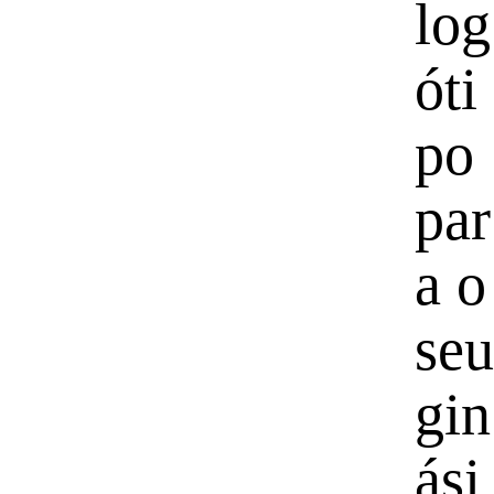
log
óti
po
par
a o
seu
gin
ási