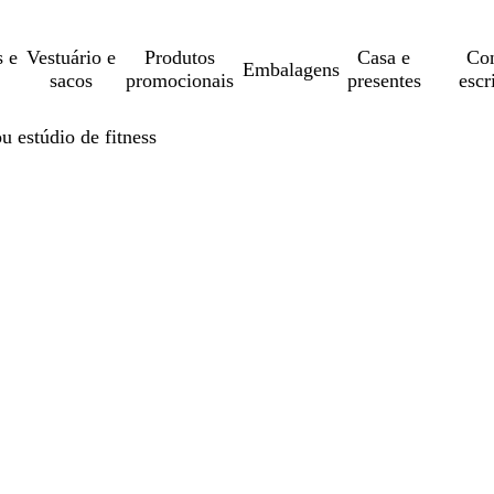
s e
Vestuário e
Produtos
Casa e
Con
Embalagens
sacos
promocionais
presentes
escr
u estúdio de fitness