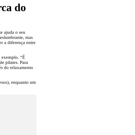
rca do
te ajuda o seu
 deslumbrante, mas
er a diferença entre
mo exemplo. “É
e pilates. Para
vés do relaxamento
pesos), enquanto um