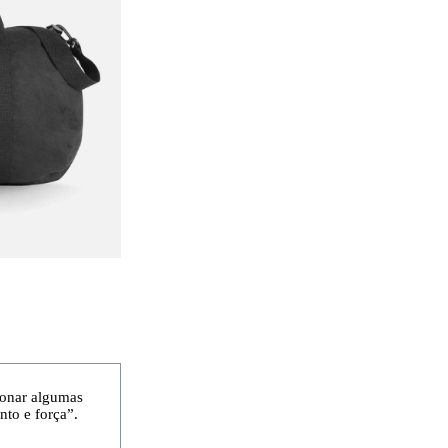
ionar algumas
to e força”.