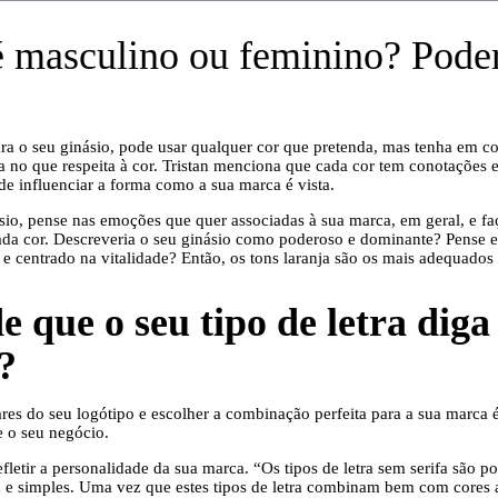
é masculino ou feminino? Pode
ara o seu ginásio, pode usar qualquer cor que pretenda, mas tenha em c
 no que respeita à cor. Tristan menciona que cada cor tem conotações 
ode influenciar a forma como a sua marca é vista.
ásio, pense nas emoções que quer associadas à sua marca, em geral, e f
cada cor. Descreveria o seu ginásio como poderoso e dominante? Pense 
 e centrado na vitalidade? Então, os tons laranja são os mais adequados 
 que o seu tipo de letra diga
?
lares do seu logótipo e escolher a combinação perfeita para a sua marca 
 o seu negócio.
refletir a personalidade da sua marca. “Os tipos de letra sem serifa são 
an e simples. Uma vez que estes tipos de letra combinam bem com cores 