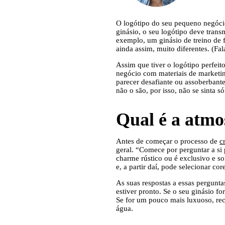
O logótipo do seu pequeno negóci
ginásio, o seu logótipo deve transm
exemplo, um ginásio de treino de 
ainda assim, muito diferentes. (Fa
Assim que tiver o logótipo perfeit
negócio com materiais de marketing
parecer desafiante ou assoberbante
não o são, por isso, não se sinta
Qual é a atmo
Antes de começar o processo de
c
geral. “Comece por perguntar a s
charme rústico ou é exclusivo e so
e, a partir daí, pode selecionar co
As suas respostas a essas pergunt
estiver pronto. Se o seu ginásio f
Se for um pouco mais luxuoso, r
água.