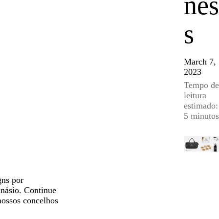
nes
s
March 7,
2023
Tempo de
leitura
estimado:
5 minutos
gns por
inásio. Continue
nossos concelhos