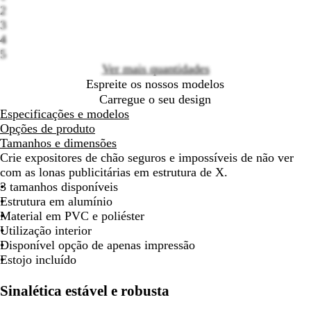
Loading
2
para
para
para
para
para
para
para
par
options
3
deslocar
deslocar
deslocar
deslocar
deslocar
deslocar
deslocar
des
4
5
Ver mais quantidades
Espreite os nossos modelos
Carregue o seu design
Especificações e modelos
Opções de produto
Tamanhos e dimensões
Crie expositores de chão seguros e impossíveis de não ver
com as lonas publicitárias em estrutura de X.
3 tamanhos disponíveis
Estrutura em alumínio
Material em PVC e poliéster
Utilização interior
Disponível opção de apenas impressão
Estojo incluído
Sinalética estável e robusta