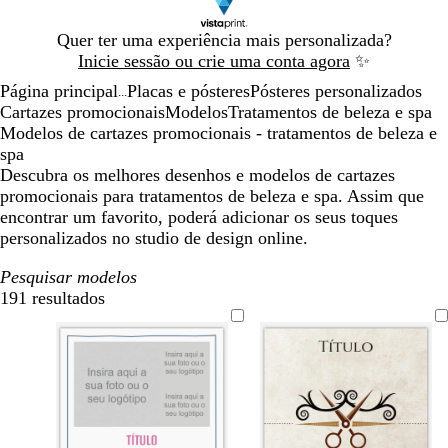
Diapositivo
Quer ter uma experiência mais personalizada?
1
Inicie sessão ou crie uma conta agora
✨
de
Página principal
Placas e pósteres
Pósteres personalizados
1
...
Cartazes promocionais
Modelos
Tratamentos de beleza e spa
Modelos de cartazes promocionais - tratamentos de beleza e
spa
Descubra os melhores desenhos e modelos de cartazes
promocionais para tratamentos de beleza e spa. Assim que
encontrar um favorito, poderá adicionar os seus toques
personalizados no studio de design online.
Pesquisar modelos
191 resultados
Filtros