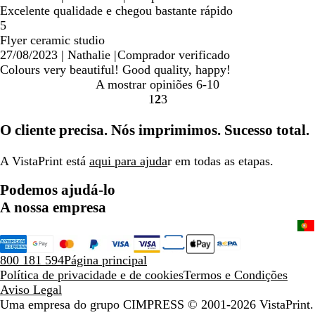
Excelente qualidade e chegou bastante rápido
5
Flyer ceramic studio
27/08/2023
|
Nathalie
|
Comprador verificado
Colours very beautiful! Good quality, happy!
A mostrar opiniões
6-10
1
2
3
Ir
Ir
Ir
para
para
para
O cliente precisa. Nós imprimimos. Sucesso total.
a
a
a
página
página
página
A VistaPrint está
aqui para ajuda
r em todas as etapas.
Podemos ajudá-lo
A nossa empresa
800 181 594
Página principal
Política de privacidade e de cookies
Termos e Condições
Aviso Legal
Uma empresa do grupo CIMPRESS
© 2001-2026 VistaPrint.