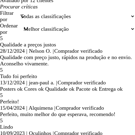
Avaliado por 12 clientes
As
minhas
Filtrar
entradas
por
de
Ordenar
pesquisa
por
5
Qualidade a preços justos
28/12/2024
|
Nelson O.
|
Comprador verificado
Qualidade com preço justo, rápidos na produção e no envio.
Aconselho vivamente.
5
Tudo foi perfeito
13/12/2024
|
jean-paul a.
|
Comprador verificado
Posters ok Cores ok Qualidade ok Pacote ok Entrega ok
5
Perfeito!
15/04/2024
|
Alquimena
|
Comprador verificado
Perfeito, muito melhor do que esperava, recomendo!
5
Lindo
10/09/2023
|
Oculinhos
|
Comprador verificado