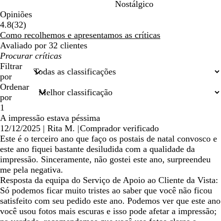
Nostálgico
Opiniões
32
4.8
(
32
)
críticas
Como recolhemos e apresentamos as críticas
Avaliado por 32 clientes
As
minhas
Filtrar
entradas
por
de
Ordenar
pesquisa
por
1
A impressão estava péssima
12/12/2025
|
Rita M.
|
Comprador verificado
Este é o terceiro ano que faço os postais de natal convosco e
este ano fiquei bastante desiludida com a qualidade da
impressão. Sinceramente, não gostei este ano, surpreendeu
me pela negativa.
Resposta da equipa do Serviço de Apoio ao Cliente da Vista:
Só podemos ficar muito tristes ao saber que você não ficou
satisfeito com seu pedido este ano. Podemos ver que este ano
você usou fotos mais escuras e isso pode afetar a impressão;