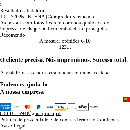
5
Resultado satisfatório
10/12/2025
|
ELENA
|
Comprador verificado
As postáis com fotos ficaram com boa qualidade de
impressao e chegaram bem embaladas e protegidas.
Recomendo
A mostrar opiniões
6-10
1
2
3
Ir
Ir
Ir
para
para
para
O cliente precisa. Nós imprimimos. Sucesso total.
a
a
a
página
página
página
A VistaPrint está
aqui para ajuda
r em todas as etapas.
Podemos ajudá-lo
A nossa empresa
800 181 594
Página principal
Política de privacidade e de cookies
Termos e Condições
Aviso Legal