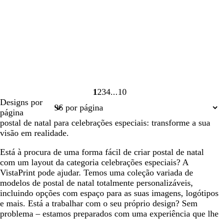
1
2
3
4
10
Página
Página
Página
Página
Página
Designs por
1
2
3
4
10
página
postal de natal para celebrações especiais: transforme a sua
visão em realidade.
Está à procura de uma forma fácil de criar postal de natal
com um layout da categoria celebrações especiais? A
VistaPrint pode ajudar. Temos uma coleção variada de
modelos de postal de natal totalmente personalizáveis,
incluindo opções com espaço para as suas imagens, logótipos
e mais. Está a trabalhar com o seu próprio design? Sem
problema – estamos preparados com uma experiência que lhe