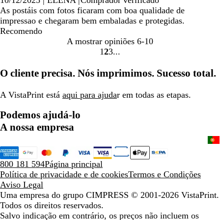
As postáis com fotos ficaram com boa qualidade de
impressao e chegaram bem embaladas e protegidas.
Recomendo
A mostrar opiniões
6-10
1
2
3
Ir
Ir
Ir
para
para
para
O cliente precisa. Nós imprimimos. Sucesso total.
a
a
a
página
página
página
A VistaPrint está
aqui para ajuda
r em todas as etapas.
Podemos ajudá-lo
A nossa empresa
800 181 594
Página principal
Política de privacidade e de cookies
Termos e Condições
Aviso Legal
Uma empresa do grupo CIMPRESS
© 2001-2026 VistaPrint.
Todos os direitos reservados.
Salvo indicação em contrário, os preços não incluem os