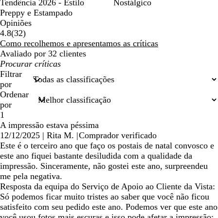
Tendência 2026 - Estilo
Nostálgico
Preppy e Estampado
Opiniões
32
4.8
(
32
)
críticas
Como recolhemos e apresentamos as críticas
Avaliado por 32 clientes
As
minhas
Filtrar
entradas
por
de
Ordenar
pesquisa
por
1
A impressão estava péssima
12/12/2025
|
Rita M.
|
Comprador verificado
Este é o terceiro ano que faço os postais de natal convosco e
este ano fiquei bastante desiludida com a qualidade da
impressão. Sinceramente, não gostei este ano, surpreendeu
me pela negativa.
Resposta da equipa do Serviço de Apoio ao Cliente da Vista:
Só podemos ficar muito tristes ao saber que você não ficou
satisfeito com seu pedido este ano. Podemos ver que este ano
você usou fotos mais escuras e isso pode afetar a impressão;