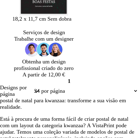
t
d
n
e
a
o
e
c
r
l
o
a
p
v
d
v
18,2 x 11,7 cm Sem dobra
a
l
r
e
o
e
r
d
e
r
u
r
Serviços de design
a
a
t
d
r
m
Trabalhe com um designer
n
o
e
a
e
j
f
d
l
a
l
o
h
Obtenha um design
o
o
profissional criado do zero
r
A partir de 12,00 €
e
1
s
Página
Designs por
t
1
página
a
postal de natal para kwanzaa: transforme a sua visão em
realidade.
Está à procura de uma forma fácil de criar postal de natal
com um layout da categoria kwanzaa? A VistaPrint pode
ajudar. Temos uma coleção variada de modelos de postal de