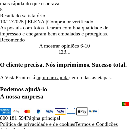
mais rápida do que esperava.
5
Resultado satisfatório
10/12/2025
|
ELENA
|
Comprador verificado
As postáis com fotos ficaram com boa qualidade de
impressao e chegaram bem embaladas e protegidas.
Recomendo
A mostrar opiniões
6-10
1
2
3
Ir
Ir
Ir
para
para
para
O cliente precisa. Nós imprimimos. Sucesso total.
a
a
a
página
página
página
A VistaPrint está
aqui para ajuda
r em todas as etapas.
Podemos ajudá-lo
A nossa empresa
800 181 594
Página principal
Política de privacidade e de cookies
Termos e Condições