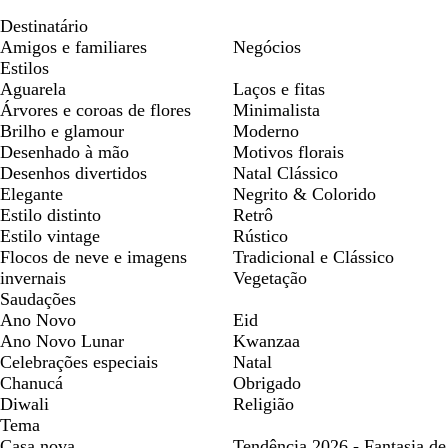
Destinatário
Amigos e familiares
Negócios
Estilos
Aguarela
Laços e fitas
Árvores e coroas de flores
Minimalista
Brilho e glamour
Moderno
Desenhado à mão
Motivos florais
Desenhos divertidos
Natal Clássico
Elegante
Negrito & Colorido
Estilo distinto
Retrô
Estilo vintage
Rústico
Flocos de neve e imagens
Tradicional e Clássico
invernais
Vegetação
Saudações
Ano Novo
Eid
Ano Novo Lunar
Kwanzaa
Celebrações especiais
Natal
Chanucá
Obrigado
Diwali
Religião
Tema
Casa nova
Tendência 2026 - Fantasia de