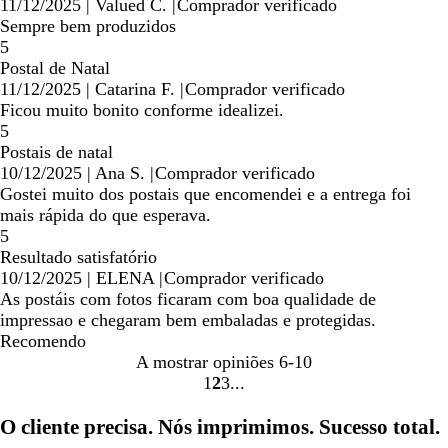
11/12/2025
|
Valued C.
|
Comprador verificado
Sempre bem produzidos
5
Postal de Natal
11/12/2025
|
Catarina F.
|
Comprador verificado
Ficou muito bonito conforme idealizei.
5
Postais de natal
10/12/2025
|
Ana S.
|
Comprador verificado
Gostei muito dos postais que encomendei e a entrega foi
mais rápida do que esperava.
5
Resultado satisfatório
10/12/2025
|
ELENA
|
Comprador verificado
As postáis com fotos ficaram com boa qualidade de
impressao e chegaram bem embaladas e protegidas.
Recomendo
A mostrar opiniões
6-10
1
2
3
Ir
Ir
Ir
para
para
para
O cliente precisa. Nós imprimimos. Sucesso total.
a
a
a