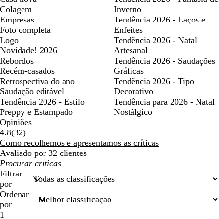
Colagem
Inverno
Empresas
Tendência 2026 - Laços e
Foto completa
Enfeites
Logo
Tendência 2026 - Natal
Novidade! 2026
Artesanal
Rebordos
Tendência 2026 - Saudações
Recém-casados
Gráficas
Retrospectiva do ano
Tendência 2026 - Tipo
Saudação editável
Decorativo
Tendência 2026 - Estilo
Tendência para 2026 - Natal
Preppy e Estampado
Nostálgico
Opiniões
32
4.8
(
32
)
críticas
Como recolhemos e apresentamos as críticas
Avaliado por 32 clientes
As
minhas
Filtrar
entradas
por
de
Ordenar
pesquisa
por
1