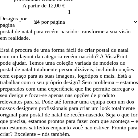
-
u
A partir de 12,00 €
a
r
1
v
o
Página
Designs por
e
1
página
r
postal de natal para recém-nascido: transforme a sua visão
m
em realidade.
e
l
Está à procura de uma forma fácil de criar postal de natal
h
com um layout da categoria recém-nascido? A VistaPrint
a
pode ajudar. Temos uma coleção variada de modelos de
d
postal de natal totalmente personalizáveis, incluindo opções
o
com espaço para as suas imagens, logótipos e mais. Está a
trabalhar com o seu próprio design? Sem problema – estamos
preparados com uma experiência que lhe permite carregar o
seu design e focar-se apenas nas opções de produto
relevantes para si. Pode até formar uma equipa com um dos
nossos designers profissionais para criar um look totalmente
original para postal de natal de recém-nascido. Seja o que for
que precisa, estamos prontos para fazer com que aconteça – e
não estamos satifeitos enquanto você não estiver. Pronto para
criar? Excelente – nós também.