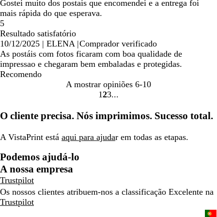
Gostei muito dos postais que encomendei e a entrega foi
mais rápida do que esperava.
5
Resultado satisfatório
10/12/2025
|
ELENA
|
Comprador verificado
As postáis com fotos ficaram com boa qualidade de
impressao e chegaram bem embaladas e protegidas.
Recomendo
A mostrar opiniões
6-10
1
2
3
ir
ir
ir
para
para
para
O cliente precisa. Nós imprimimos. Sucesso total.
a
a
a
página
página
página
A VistaPrint está
aqui para ajuda
r em todas as etapas.
1
2
3
Podemos ajudá-lo
A nossa empresa
Trustpilot
Os nossos clientes atribuem-nos a classificação Excelente na
Trustpilot