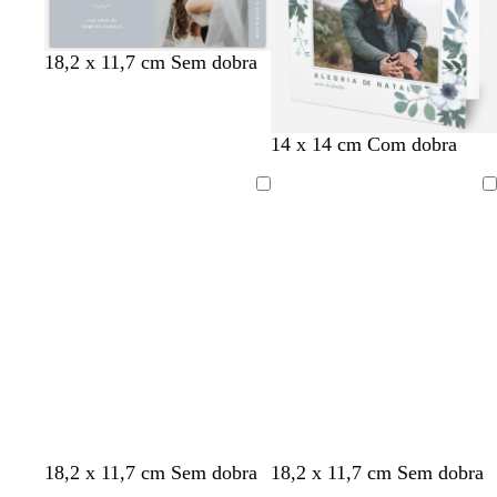
e
l
h
c
c
m
v
c
b
18,2 x 11,7 cm Sem dobra
a
i
r
a
e
r
r
d
n
e
l
r
e
a
o
z
m
v
d
m
n
14 x 14 cm Com dobra
e
e
a
e
e
c
n
-
o
A
A
t
o
carregar
carregar
o
l
i
v
a
v
v
a
v
18,2 x 11,7 cm Sem dobra
18,2 x 11,7 cm Sem dobra
e
e
z
e