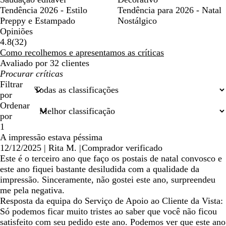
Tendência 2026 - Estilo
Tendência para 2026 - Natal
Preppy e Estampado
Nostálgico
Opiniões
32
4.8
(
32
)
críticas
Como recolhemos e apresentamos as críticas
Avaliado por 32 clientes
As
minhas
Filtrar
entradas
por
de
Ordenar
pesquisa
por
1
A impressão estava péssima
12/12/2025
|
Rita M.
|
Comprador verificado
Este é o terceiro ano que faço os postais de natal convosco e
este ano fiquei bastante desiludida com a qualidade da
impressão. Sinceramente, não gostei este ano, surpreendeu
me pela negativa.
Resposta da equipa do Serviço de Apoio ao Cliente da Vista:
Só podemos ficar muito tristes ao saber que você não ficou
satisfeito com seu pedido este ano. Podemos ver que este ano