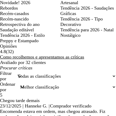
Novidade! 2026
Artesanal
Rebordos
Tendência 2026 - Saudações
Recém-casados
Gráficas
Recém-nascido
Tendência 2026 - Tipo
Retrospectiva do ano
Decorativo
Saudação editável
Tendência para 2026 - Natal
Tendência 2026 - Estilo
Nostálgico
Preppy e Estampado
Opiniões
32
4.8
(
32
)
críticas
Como recolhemos e apresentamos as críticas
Avaliado por 32 clientes
As
minhas
Filtrar
entradas
por
de
Ordenar
pesquisa
por
5
Chegou tarde demais
23/12/2025
|
Hanneke G.
|
Comprador verificado
Encomenda estava em ordem, mas chegou atrasado. Fiz