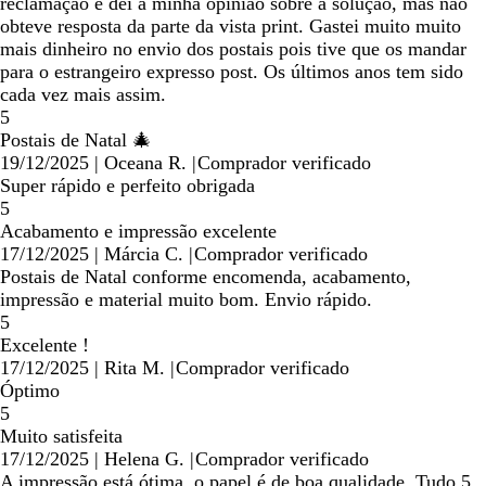
reclamação e dei a minha opinião sobre a solução, mas não
obteve resposta da parte da vista print. Gastei muito muito
mais dinheiro no envio dos postais pois tive que os mandar
para o estrangeiro expresso post. Os últimos anos tem sido
cada vez mais assim.
5
Postais de Natal 🎄
19/12/2025
|
Oceana R.
|
Comprador verificado
Super rápido e perfeito obrigada
5
Acabamento e impressão excelente
17/12/2025
|
Márcia C.
|
Comprador verificado
Postais de Natal conforme encomenda, acabamento,
impressão e material muito bom. Envio rápido.
5
Excelente !
17/12/2025
|
Rita M.
|
Comprador verificado
Óptimo
5
Muito satisfeita
17/12/2025
|
Helena G.
|
Comprador verificado
A impressão está ótima, o papel é de boa qualidade. Tudo 5