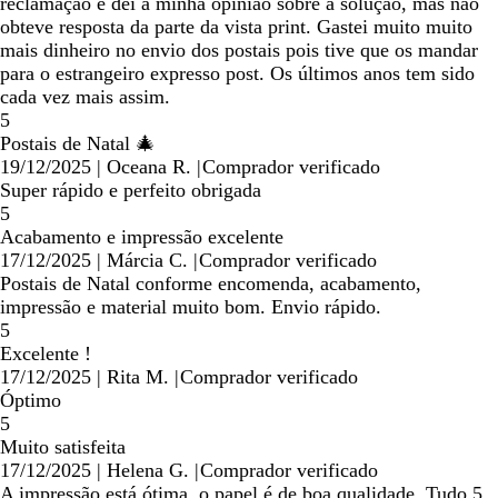
reclamação e dei a minha opinião sobre a solução, mas não
obteve resposta da parte da vista print. Gastei muito muito
mais dinheiro no envio dos postais pois tive que os mandar
para o estrangeiro expresso post. Os últimos anos tem sido
cada vez mais assim.
5
Postais de Natal 🎄
19/12/2025
|
Oceana R.
|
Comprador verificado
Super rápido e perfeito obrigada
5
Acabamento e impressão excelente
17/12/2025
|
Márcia C.
|
Comprador verificado
Postais de Natal conforme encomenda, acabamento,
impressão e material muito bom. Envio rápido.
5
Excelente !
17/12/2025
|
Rita M.
|
Comprador verificado
Óptimo
5
Muito satisfeita
17/12/2025
|
Helena G.
|
Comprador verificado
A impressão está ótima, o papel é de boa qualidade. Tudo 5