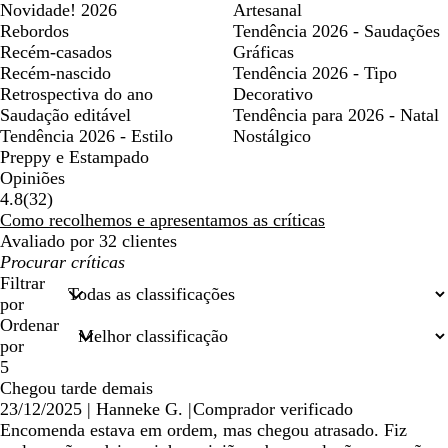
Novidade! 2026
Artesanal
Rebordos
Tendência 2026 - Saudações
Recém-casados
Gráficas
Recém-nascido
Tendência 2026 - Tipo
Retrospectiva do ano
Decorativo
Saudação editável
Tendência para 2026 - Natal
Tendência 2026 - Estilo
Nostálgico
Preppy e Estampado
Opiniões
32
4.8
(
32
)
críticas
Como recolhemos e apresentamos as críticas
Avaliado por 32 clientes
As
minhas
Filtrar
entradas
por
de
Ordenar
pesquisa
por
5
Chegou tarde demais
23/12/2025
|
Hanneke G.
|
Comprador verificado
Encomenda estava em ordem, mas chegou atrasado. Fiz