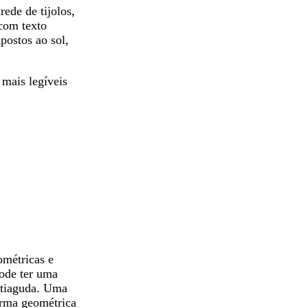
ede de tijolos,
 com texto
xpostos ao sol,
 mais legíveis
ométricas e
ode ter uma
ntiaguda. Uma
forma geométrica