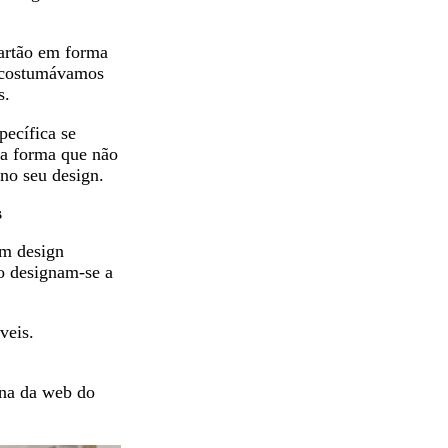
cartão em forma
e costumávamos
s.
pecífica se
ma forma que não
 no seu design.
s
um design
co designam-se a
veis.
ina da web do