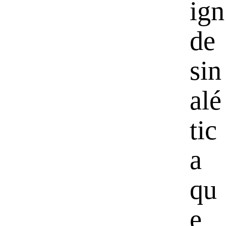
ign
de
sin
alé
tic
a
qu
e