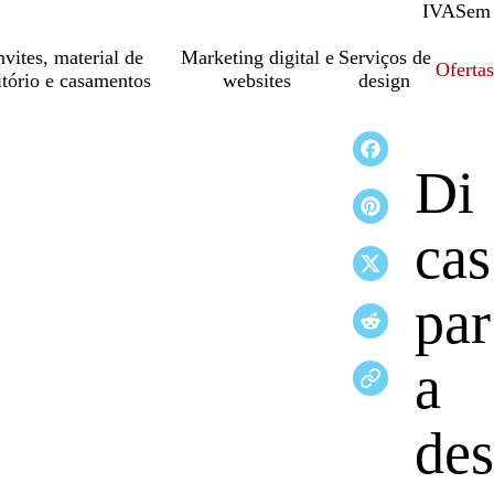
IVA
Com
Sem
vites, material de
Marketing digital e
Serviços de
Oferta
itório e casamentos
websites
design
Di
cas
par
a
des