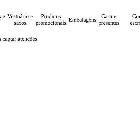
s e
Vestuário e
Produtos
Casa e
Con
Embalagens
sacos
promocionais
presentes
escr
a captar atenções