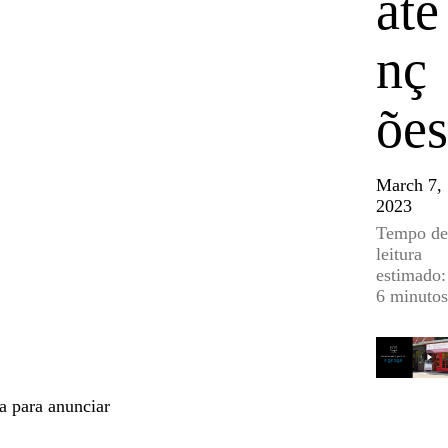
ate
nç
ões
March 7,
2023
Tempo de
leitura
estimado:
6 minutos
a para anunciar