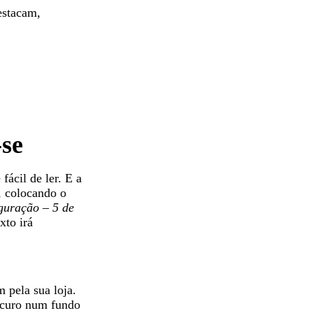
estacam,
-se
fácil de ler. E a
, colocando o
guração – 5 de
xto irá
m pela sua loja.
escuro num fundo