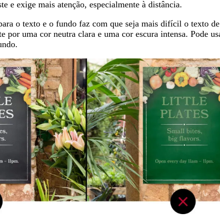
te e exige mais atenção, especialmente à distância.
ra o texto e o fundo faz com que seja mais difícil o texto d
te por uma cor neutra clara e uma cor escura intensa. Pode u
fundo.