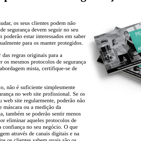
mudar, os seus clientes podem não
s de segurança devem seguir no seu
m poderão estar interessados em saber
ualmente para os manter protegidos.
r das regras originais para a
ter os mesmos protocolos de segurança
abordagem mista, certifique-se de
io, não é suficiente simplesmente
urança no web site profissional. Se os
eu web site regularmente, poderão não
de máscara ou a medição da
da, também se poderão sentir menos
or eliminar aqueles protocolos de
 a confiança no seu negócio. O que
gem através de canais digitais e na
dos os clientes sabem quais são os