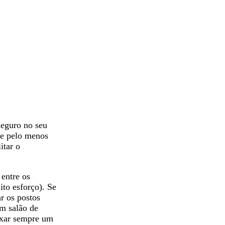
seguro no seu
 de pelo menos
itar o
 entre os
to esforço). Se
r os postos
um salão de
eixar sempre um