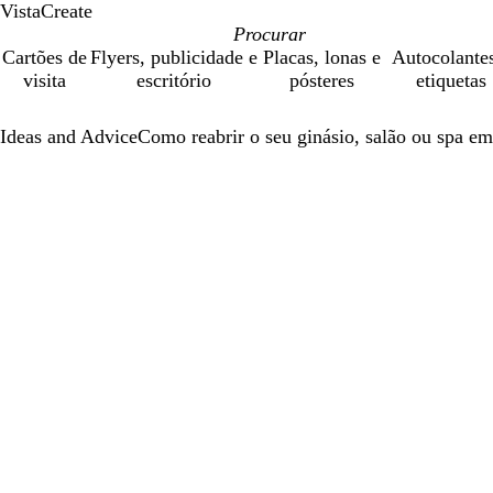
VistaCreate
Cartões de
Flyers, publicidade e
Placas, lonas e
Autocolante
visita
escritório
pósteres
etiquetas
Ideas and Advice
Como reabrir o seu ginásio, salão ou spa e