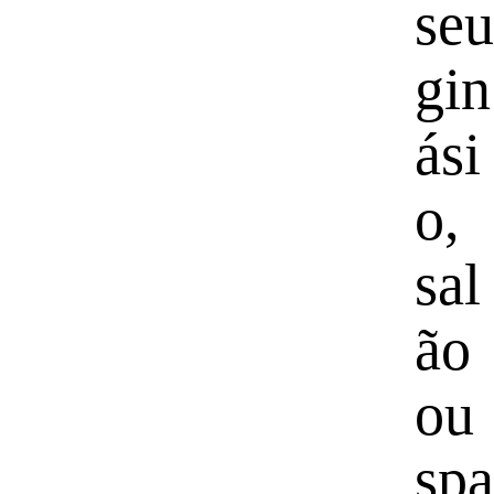
seu
gin
ási
o,
sal
ão
ou
spa