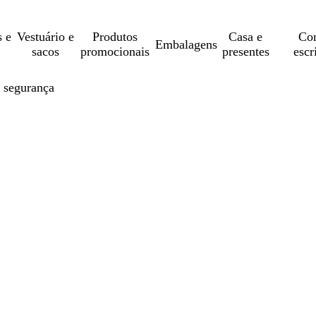
s e
Vestuário e
Produtos
Casa e
Con
Embalagens
sacos
promocionais
presentes
escr
m segurança