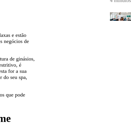
4 minutos
laxas e estão
os negócios de
tura de ginásios,
tritivo, é
sta for a sua
r do seu spa,
sos que pode
rme