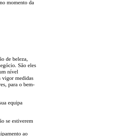
em no momento da
ão de beleza,
negócio. São eles
 um nível
m vigor medidas
res, para o bem-
sua equipa
ão se estiverem
quipamento ao