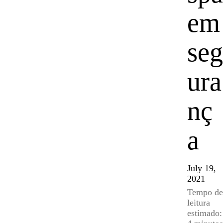
em
seg
ura
nç
a
July 19,
2021
Tempo de
leitura
estimado: