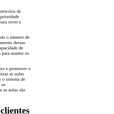
rotocolos de
prioridade
para rever e
itado o número de
tamento dessas
capacidade de
) para manter os
ixo e promover o
izar as aulas
r o sistema de
 os
ue as aulas são
clientes