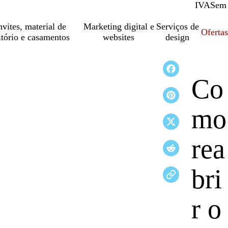
IVA
Com
Sem
vites, material de
Marketing digital e
Serviços de
Oferta
itório e casamentos
websites
design
Co
mo
rea
bri
r o