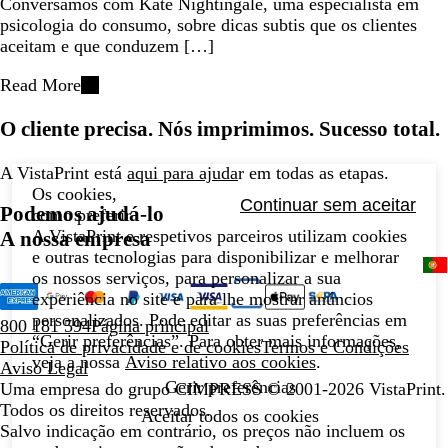
Conversámos com Kate Nightingale, uma especialista em
psicologia do consumo, sobre dicas subtis que os clientes
aceitam e que conduzem […]
Read More
O cliente precisa. Nós imprimimos. Sucesso total.
A VistaPrint está
aqui para ajuda
r em todas as etapas.
Os cookies,
Continuar sem aceitar
Podemos ajudá-lo
como preferir.
A VistaPrint e respetivos parceiros utilizam cookies
A nossa empresa
e outras tecnologias para disponibilizar e melhorar
os nossos serviços, para personalizar a sua
experiência no site e para lhe mostrar anúncios
personalizados. Pode editar as suas preferências em
800 181 594
Página principal
“Gerir preferências”. Para obter mais informações,
Política de privacidade e de cookies
Termos e Condições
veja a nossa
Aviso relativo aos cookies
.
Aviso Legal
Gerir preferências
Uma empresa do grupo CIMPRESS
© 2001-2026 VistaPrint.
Todos os direitos reservados.
Aceitar todos os cookies
Salvo indicação em contrário, os preços não incluem os