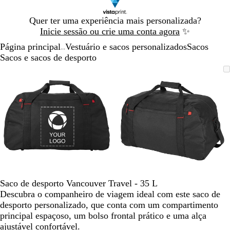
Diapositivo
Quer ter uma experiência mais personalizada?
1
Inicie sessão ou crie uma conta agora
✨
de
Página principal
Vestuário e sacos personalizados
Sacos
1
...
Sacos e sacos de desporto
Diapositivo
Imagem
Dimensionada
Utilize
Clique
Imagem
Dimensionada
Utilize
Clique
1
dimensionável
para
as
para
dimensionável
para
as
para
de
mínimo
teclas
expandir
mínimo
teclas
expandir
2
de
de
menos
menos
e
e
mais
mais
para
para
fazer
fazer
zoom
zoom
e
e
Saco de desporto Vancouver Travel - 35 L
as
as
Descubra o companheiro de viagem ideal com este saco de
teclas
teclas
desporto personalizado, que conta com um compartimento
de
de
principal espaçoso, um bolso frontal prático e uma alça
seta
seta
ajustável confortável.
para
para