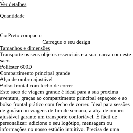
Ver detalhes
deslocar
deslocar
Quantidade
Cor
Preto compacto
P
Carregue o seu design
r
Tamanhos e dimensões
e
Transporte os seus objetos essenciais e a sua marca com este
t
saco.
o
Poliéster 600D
c
Compartimento principal grande
o
Alça de ombro ajustável
m
Bolso frontal com fecho de correr
p
Este saco de viagem grande é ideal para a sua próxima
a
aventura, graças ao compartimento principal espaçoso e ao
c
bolso frontal prático com fecho de correr. Ideal para sessões
t
de ginásio ou viagens de fim de semana, a alça de ombro
o
ajustável garante um transporte confortável. É fácil de
personalizar: adicione o seu logótipo, mensagem ou
informações no nosso estúdio intuitivo. Precisa de uma