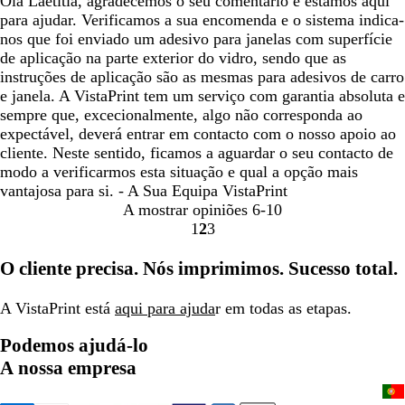
Olá Laetitia, agradecemos o seu comentário e estamos aqui
para ajudar. Verificamos a sua encomenda e o sistema indica-
nos que foi enviado um adesivo para janelas com superfície
de aplicação na parte exterior do vidro, sendo que as
instruções de aplicação são as mesmas para adesivos de carro
e janela. A VistaPrint tem um serviço com garantia absoluta e
sempre que, excecionalmente, algo não corresponda ao
expectável, deverá entrar em contacto com o nosso apoio ao
cliente. Neste sentido, ficamos a aguardar o seu contacto de
modo a verificarmos esta situação e qual a opção mais
vantajosa para si. - A Sua Equipa VistaPrint
A mostrar opiniões
6-10
1
2
3
Ir
Ir
Ir
para
para
para
O cliente precisa. Nós imprimimos. Sucesso total.
a
a
a
página
página
página
A VistaPrint está
aqui para ajuda
r em todas as etapas.
Podemos ajudá-lo
A nossa empresa