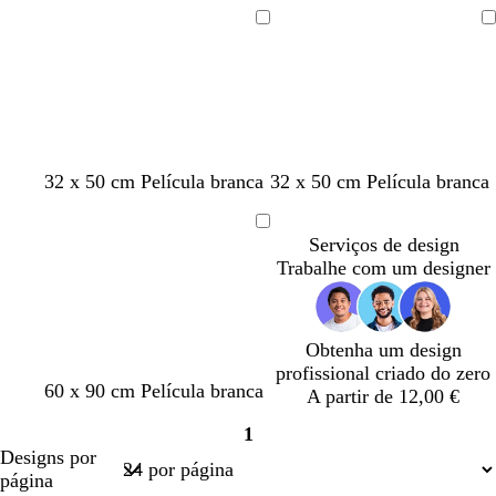
o
o
A
A
carregar
carregar
32 x 50 cm Película branca
32 x 50 cm Película branca
A
Serviços de design
carregar
Trabalhe com um designer
Obtenha um design
profissional criado do zero
60 x 90 cm Película branca
A partir de 12,00 €
1
Página
Designs por
1
página