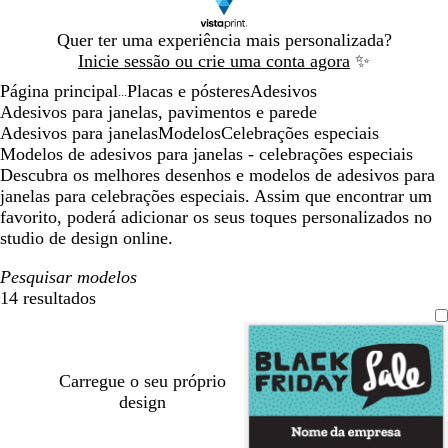
Diapositivo
Quer ter uma experiência mais personalizada?
1
Inicie sessão ou crie uma conta agora
✨
de
Página principal
Placas e pósteres
Adesivos
1
...
Adesivos para janelas, pavimentos e parede
Adesivos para janelas
Modelos
Celebrações especiais
Modelos de adesivos para janelas - celebrações especiais
Descubra os melhores desenhos e modelos de adesivos para
janelas para celebrações especiais. Assim que encontrar um
favorito, poderá adicionar os seus toques personalizados no
studio de design online.
Pesquisar modelos
14 resultados
Filtros
Carregue o seu próprio
design