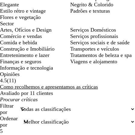
Elegante
Negrito & Colorido
Estilo rétro e vintage
Padrões e texturas
Flores e vegetação
Sector
Artes, Ofícios e Design
Serviços Domésticos
Comércio e vendas
Serviços profissionais
Comida e bebida
Serviços sociais e de saúde
Construção e Imobiliário
Transportes e veículos
Entretenimento e lazer
Tratamentos de beleza e spa
Finanças e seguros
Viagens e alojamento
Informação e tecnologia
Opiniões
11
4.5
(
11
)
críticas
Como recolhemos e apresentamos as críticas
Avaliado por 11 clientes
As
minhas
Filtrar
entradas
por
de
Ordenar
pesquisa
por
5