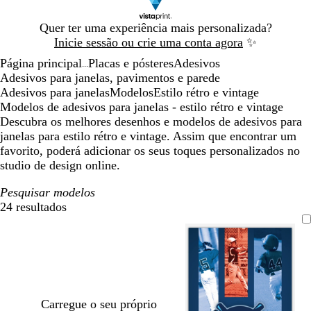
Diapositivo
Quer ter uma experiência mais personalizada?
1
Inicie sessão ou crie uma conta agora
✨
de
Página principal
Placas e pósteres
Adesivos
1
...
Adesivos para janelas, pavimentos e parede
Adesivos para janelas
Modelos
Estilo rétro e vintage
Modelos de adesivos para janelas - estilo rétro e vintage
Descubra os melhores desenhos e modelos de adesivos para
janelas para estilo rétro e vintage. Assim que encontrar um
favorito, poderá adicionar os seus toques personalizados no
studio de design online.
Pesquisar modelos
24 resultados
Filtros
Carregue o seu próprio