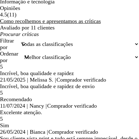
Informação e tecnologia
Opiniões
11
4.5
(
11
)
críticas
Como recolhemos e apresentamos as críticas
Avaliado por 11 clientes
As
minhas
Filtrar
entradas
por
de
Ordenar
pesquisa
por
5
Incrível, boa qualidade e rapidez
21/05/2025
|
Melissa S.
|
Comprador verificado
Incrível, boa qualidade e rapidez de envio
5
Recomendado
11/07/2024
|
Nancy
|
Comprador verificado
Excelente atenção.
5
Sim
26/05/2024
|
Bianca
|
Comprador verificado
Sou cliente vista print e tudo está sempre impecável, desde o