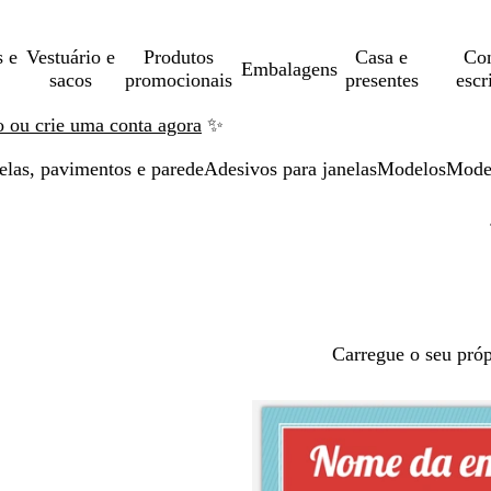
s e
Vestuário e
Produtos
Casa e
Con
Embalagens
sacos
promocionais
presentes
escr
ão ou crie uma conta agora
✨
elas, pavimentos e parede
Adesivos para janelas
Modelos
Mode
Carregue o seu próp