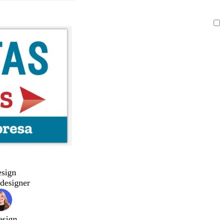
esign
designer
esign