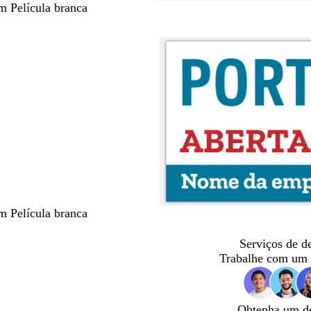
m Película branca
m Película branca
Serviços de d
Trabalhe com um 
Obtenha um d