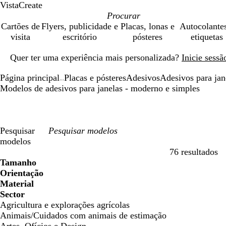
VistaCreate
Cartões de
Flyers, publicidade e
Placas, lonas e
Autocolante
visita
escritório
pósteres
etiquetas
Diapositivo
Quer ter uma experiência mais personalizada?
Inicie sess
1
de
Página principal
Placas e pósteres
Adesivos
Adesivos para jan
1
...
Modelos de adesivos para janelas - moderno e simples
Pesquisar
modelos
76 resultados
Filtros
Tamanho
Orientação
Material
Sector
Agricultura e explorações agrícolas
Animais/Cuidados com animais de estimação