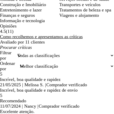
Construção e Imobiliário
Transportes e veículos
Entretenimento e lazer
Tratamentos de beleza e spa
Finanças e seguros
Viagens e alojamento
Informação e tecnologia
Opiniões
11
4.5
(
11
)
críticas
Como recolhemos e apresentamos as críticas
Avaliado por 11 clientes
As
minhas
Filtrar
entradas
por
de
Ordenar
pesquisa
por
5
Incrível, boa qualidade e rapidez
21/05/2025
|
Melissa S.
|
Comprador verificado
Incrível, boa qualidade e rapidez de envio
5
Recomendado
11/07/2024
|
Nancy
|
Comprador verificado
Excelente atenção.