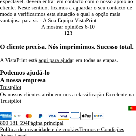
expectável, deverá entrar em contacto com o nosso apoio ao
cliente. Neste sentido, ficamos a aguardar o seu contacto de
modo a verificarmos esta situação e qual a opção mais
vantajosa para si. - A Sua Equipa VistaPrint
A mostrar opiniões
6-10
1
2
3
Ir
Ir
Ir
para
para
para
O cliente precisa. Nós imprimimos. Sucesso total.
a
a
a
página
página
página
A VistaPrint está
aqui para ajuda
r em todas as etapas.
Podemos ajudá-lo
A nossa empresa
Trustpilot
Os nossos clientes atribuem-nos a classificação Excelente na
Trustpilot
800 181 594
Página principal
Política de privacidade e de cookies
Termos e Condições
Aviso Legal