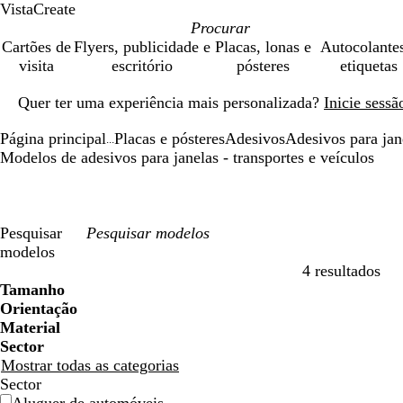
VistaCreate
Cartões de
Flyers, publicidade e
Placas, lonas e
Autocolante
visita
escritório
pósteres
etiquetas
Diapositivo
Quer ter uma experiência mais personalizada?
Inicie sess
1
de
Página principal
Placas e pósteres
Adesivos
Adesivos para jan
1
...
Modelos de adesivos para janelas - transportes e veículos
Pesquisar
modelos
4 resultados
Filtros
Tamanho
Orientação
Material
Sector
Mostrar todas as categorias
Sector