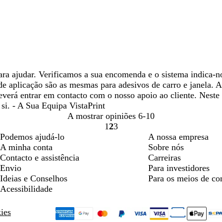
ara ajudar. Verificamos a sua encomenda e o sistema indica-n
s de aplicação são as mesmas para adesivos de carro e janela.
everá entrar em contacto com o nosso apoio ao cliente. Neste
 si. - A Sua Equipa VistaPrint
A mostrar opiniões
6-10
1
2
3
ir
ir
ir
Podemos ajudá-lo
A nossa empresa
para
para
para
A minha conta
Sobre nós
a
a
a
Contacto e assistência
Carreiras
página
página
página
Envio
Para investidores
1
2
3
Ideias e Conselhos
Para os meios de c
Acessibilidade
kies