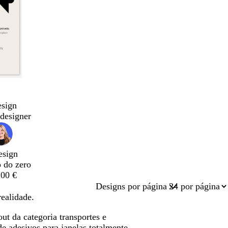
esign
designer
esign
o do zero
,00 €
Designs por página
realidade.
ut da categoria transportes e
e adesivos para janelas totalmente