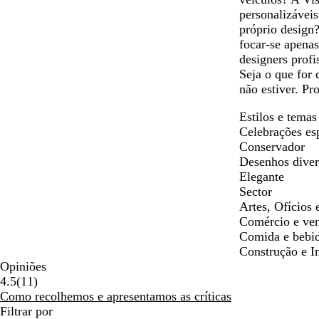
personalizáveis
próprio design
focar-se apena
designers profi
Seja o que for 
não estiver. Pr
Estilos e temas
Celebrações es
Conservador
Desenhos diver
Elegante
Sector
Artes, Ofícios 
Comércio e ve
Comida e bebi
Construção e I
Opiniões
11
4.5
(
11
)
críticas
Como recolhemos e apresentamos as críticas
Filtrar por