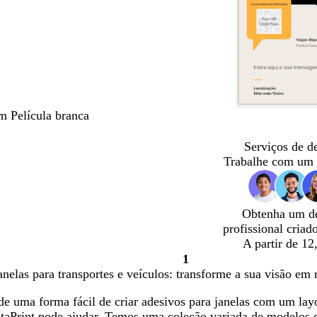
m Película branca
Serviços de d
Trabalhe com um 
Obtenha um d
profissional criad
A partir de 12
1
Página
anelas para transportes e veículos: transforme a sua visão em 
1
de uma forma fácil de criar adesivos para janelas com um layo
staPrint pode ajudar. Temos uma coleção variada de modelos d