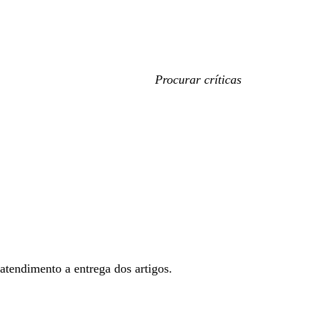
As
minhas
entradas
de
pesquisa
 atendimento a entrega dos artigos.