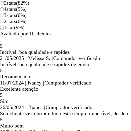
5
stars
(
82
%)
4
stars
(
9
%)
3
stars
(
0
%)
2
stars
(
0
%)
1
star
(
9
%)
Avaliado por 11 clientes
5
Incrível, boa qualidade e rapidez
21/05/2025
|
Melissa S.
|
Comprador verificado
Incrível, boa qualidade e rapidez de envio
5
Recomendado
11/07/2024
|
Nancy
|
Comprador verificado
Excelente atenção.
5
Sim
26/05/2024
|
Bianca
|
Comprador verificado
Sou cliente vista print e tudo está sempre impecável, desde o
5
Muito bom