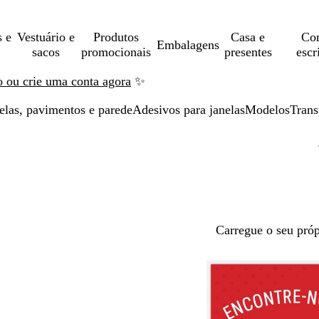
s e
Vestuário e
Produtos
Casa e
Con
Embalagens
sacos
promocionais
presentes
escr
ão ou crie uma conta agora
✨
elas, pavimentos e parede
Adesivos para janelas
Modelos
Trans
Carregue o seu próp