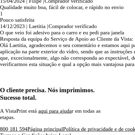
15/04/2024
|
Filipe
|
Comprador verificado
Qualidade muito boa, fácil de colocar, e rápido no envio
1
Pouco satisfeita
14/12/2023
|
Laetitia
|
Comprador verificado
O que veio foi adesivo para o carro e eu pedi para janela
Resposta da equipa do Serviço de Apoio ao Cliente da Vista:
Olá Laetitia, agradecemos o seu comentário e estamos aqui p
aplicação na parte exterior do vidro, sendo que as instruçõe
que, excecionalmente, algo não corresponda ao expectável, d
verificarmos esta situação e qual a opção mais vantajosa para
O cliente precisa. Nós imprimimos.
Sucesso total.
A VistaPrint está
aqui para ajuda
r em todas as
etapas.
800 181 594
Página principal
Política de privacidade e de coo