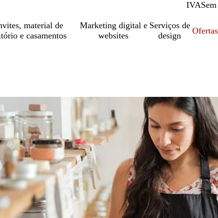
IVA
Com
Sem
vites, material de
Marketing digital e
Serviços de
Oferta
itório e casamentos
websites
design