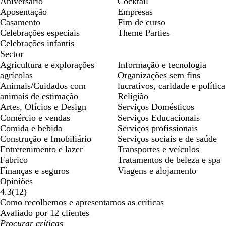
Aniversário
Cocktail
Aposentação
Empresas
Casamento
Fim de curso
Celebrações especiais
Theme Parties
Celebrações infantis
Sector
Agricultura e explorações
Informação e tecnologia
agrícolas
Organizações sem fins
Animais/Cuidados com
lucrativos, caridade e política
animais de estimação
Religião
Artes, Ofícios e Design
Serviços Domésticos
Comércio e vendas
Serviços Educacionais
Comida e bebida
Serviços profissionais
Construção e Imobiliário
Serviços sociais e de saúde
Entretenimento e lazer
Transportes e veículos
Fabrico
Tratamentos de beleza e spa
Finanças e seguros
Viagens e alojamento
Opiniões
12
4.3
(
12
)
críticas
Como recolhemos e apresentamos as críticas
Avaliado por 12 clientes
As