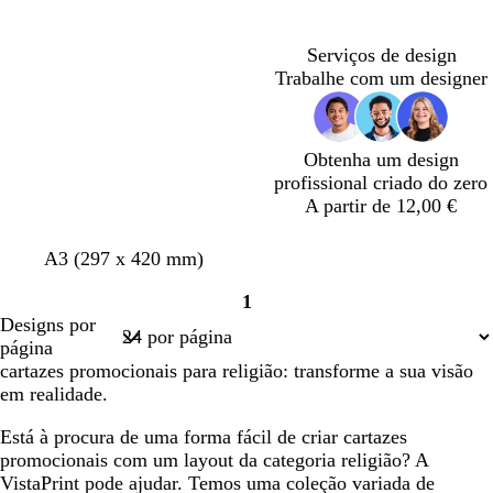
n
a
carregar
c
-
o
c
Serviços de design
l
Trabalhe com um designer
a
r
o
Obtenha um design
profissional criado do zero
A partir de 12,00 €
A3 (297 x 420 mm)
1
Página
Designs por
1
página
cartazes promocionais para religião: transforme a sua visão
em realidade.
Está à procura de uma forma fácil de criar cartazes
promocionais com um layout da categoria religião? A
VistaPrint pode ajudar. Temos uma coleção variada de