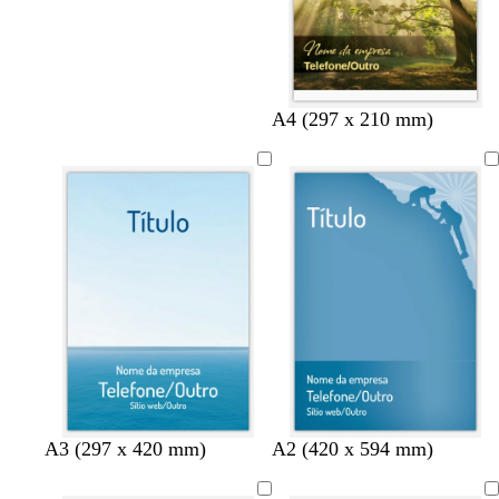
A4 (297 x 210 mm)
a
c
r
A3 (297 x 420 mm)
A2 (420 x 594 mm)
z
o
o
u
r
x