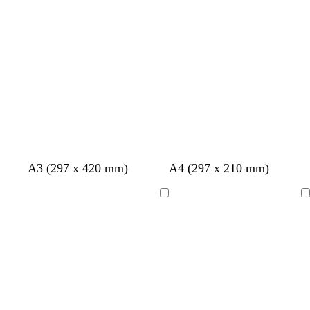
carregar
carregar
A3 (297 x 420 mm)
A4 (297 x 210 mm)
A
A
carregar
carregar