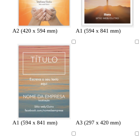
e
s
a
A2 (420 x 594 mm)
A1 (594 x 841 mm)
A
carregar
A1 (594 x 841 mm)
A3 (297 x 420 mm)
A
A