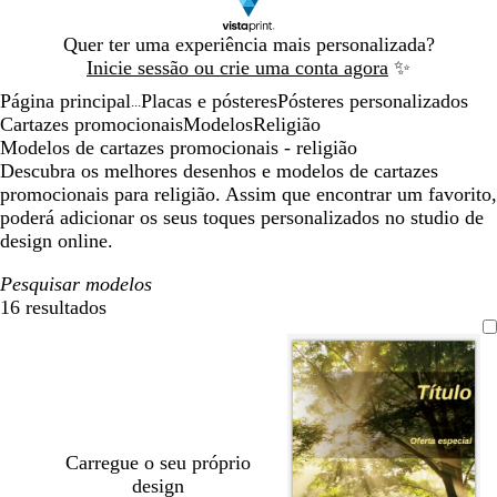
Diapositivo
Quer ter uma experiência mais personalizada?
1
Inicie sessão ou crie uma conta agora
✨
de
Página principal
Placas e pósteres
Pósteres personalizados
1
...
Cartazes promocionais
Modelos
Religião
Modelos de cartazes promocionais - religião
Descubra os melhores desenhos e modelos de cartazes
promocionais para religião. Assim que encontrar um favorito,
poderá adicionar os seus toques personalizados no studio de
design online.
Pesquisar modelos
16 resultados
Filtros
Carregue o seu próprio
design