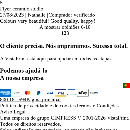
5
Flyer ceramic studio
27/08/2023
|
Nathalie
|
Comprador verificado
Colours very beautiful! Good quality, happy!
A mostrar opiniões
6-10
1
2
3
Ir
Ir
Ir
para
para
para
O cliente precisa. Nós imprimimos. Sucesso total.
a
a
a
página
página
página
A VistaPrint está
aqui para ajuda
r em todas as etapas.
Podemos ajudá-lo
A nossa empresa
800 181 594
Página principal
Política de privacidade e de cookies
Termos e Condições
Aviso Legal
Uma empresa do grupo CIMPRESS
© 2001-2026 VistaPrint.
Todos os direitos reservados.