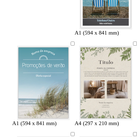
A1 (594 x 841 mm)
c
v
p
A1 (594 x 841 mm)
A4 (297 x 210 mm)
r
e
r
e
r
e