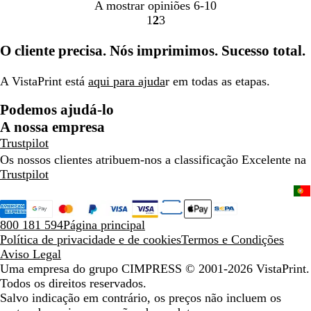
A mostrar opiniões
6-10
1
2
3
Ir
Ir
Ir
para
para
para
O cliente precisa. Nós imprimimos. Sucesso total.
a
a
a
página
página
página
A VistaPrint está
aqui para ajuda
r em todas as etapas.
Podemos ajudá-lo
A nossa empresa
Trustpilot
Os nossos clientes atribuem-nos a classificação Excelente na
Trustpilot
800 181 594
Página principal
Política de privacidade e de cookies
Termos e Condições
Aviso Legal
Uma empresa do grupo CIMPRESS
© 2001-2026 VistaPrint.
Todos os direitos reservados.
Salvo indicação em contrário, os preços não incluem os