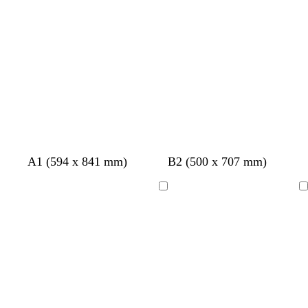
d
r
carregar
carregar
e
a
-
d
o
o
l
i
v
a
A1 (594 x 841 mm)
B2 (500 x 707 mm)
A
A
carregar
carregar