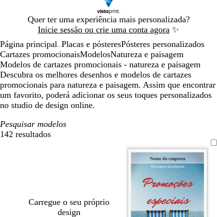
Diapositivo
Quer ter uma experiência mais personalizada?
1
Inicie sessão ou crie uma conta agora
✨
de
Página principal
Placas e pósteres
Pósteres personalizados
1
...
Cartazes promocionais
Modelos
Natureza e paisagem
Modelos de cartazes promocionais - natureza e paisagem
Descubra os melhores desenhos e modelos de cartazes
promocionais para natureza e paisagem. Assim que encontrar
um favorito, poderá adicionar os seus toques personalizados
no studio de design online.
Pesquisar modelos
142 resultados
Filtros
Carregue o seu próprio
design