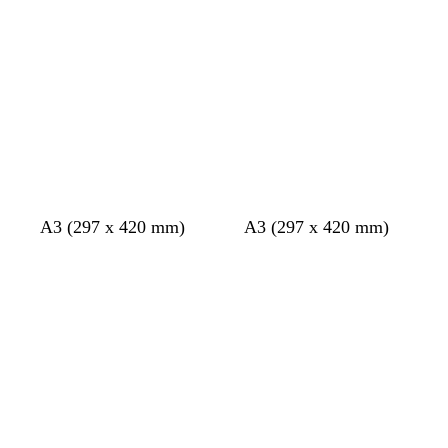
carregar
carregar
a
c
o
t
a
A3 (297 x 420 mm)
A3 (297 x 420 mm)
A
A
carregar
carregar