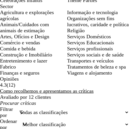
Celebrações infantis
Theme Parties
Sector
Agricultura e explorações
Informação e tecnologia
agrícolas
Organizações sem fins
Animais/Cuidados com
lucrativos, caridade e política
animais de estimação
Religião
Artes, Ofícios e Design
Serviços Domésticos
Comércio e vendas
Serviços Educacionais
Comida e bebida
Serviços profissionais
Construção e Imobiliário
Serviços sociais e de saúde
Entretenimento e lazer
Transportes e veículos
Fabrico
Tratamentos de beleza e spa
Finanças e seguros
Viagens e alojamento
Opiniões
12
4.3
(
12
)
críticas
Como recolhemos e apresentamos as críticas
Avaliado por 12 clientes
As
minhas
Filtrar
entradas
por
de
Ordenar
pesquisa
por