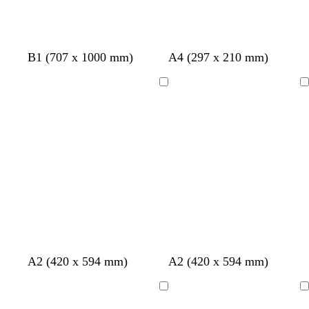
B1 (707 x 1000 mm)
A4 (297 x 210 mm)
A
A
carregar
carregar
t
a
A2 (420 x 594 mm)
A2 (420 x 594 mm)
e
z
r
u
A
A
r
l