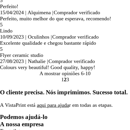
5
Perfeito!
15/04/2024
|
Alquimena
|
Comprador verificado
Perfeito, muito melhor do que esperava, recomendo!
5
Lindo
10/09/2023
|
Oculinhos
|
Comprador verificado
Excelente qualidade e chegou bastante rápido
5
Flyer ceramic studio
27/08/2023
|
Nathalie
|
Comprador verificado
Colours very beautiful! Good quality, happy!
A mostrar opiniões
6-10
1
2
3
Ir
Ir
Ir
para
para
para
O cliente precisa. Nós imprimimos. Sucesso total.
a
a
a
página
página
página
A VistaPrint está
aqui para ajuda
r em todas as etapas.
Podemos ajudá-lo
A nossa empresa