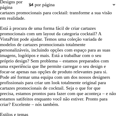
Designs por
n
l
1
página
c
-
cartazes promocionais para cocktail: transforme a sua visão
o
e
em realidade.
s
c
Está à procura de uma forma fácil de criar cartazes
u
promocionais com um layout da categoria cocktail? A
r
VistaPrint pode ajudar. Temos uma coleção variada de
o
modelos de cartazes promocionais totalmente
personalizáveis, incluindo opções com espaço para as suas
imagens, logótipos e mais. Está a trabalhar com o seu
próprio design? Sem problema – estamos preparados com
uma experiência que lhe permite carregar o seu design e
focar-se apenas nas opções de produto relevantes para si.
Pode até formar uma equipa com um dos nossos designers
profissionais para criar um look totalmente original para
cartazes promocionais de cocktail. Seja o que for que
precisa, estamos prontos para fazer com que aconteça – e não
estamos satifeitos enquanto você não estiver. Pronto para
criar? Excelente – nós também.
Estilos e temas