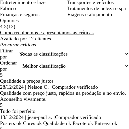
Entretenimento e lazer
Transportes e veículos
Fabrico
Tratamentos de beleza e spa
Finanças e seguros
Viagens e alojamento
Opiniões
12
4.3
(
12
)
críticas
Como recolhemos e apresentamos as críticas
Avaliado por 12 clientes
As
minhas
Filtrar
entradas
por
de
Ordenar
pesquisa
por
5
Qualidade a preços justos
28/12/2024
|
Nelson O.
|
Comprador verificado
Qualidade com preço justo, rápidos na produção e no envio.
Aconselho vivamente.
5
Tudo foi perfeito
13/12/2024
|
jean-paul a.
|
Comprador verificado
Posters ok Cores ok Qualidade ok Pacote ok Entrega ok