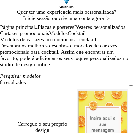
Diapositivo
Quer ter uma experiência mais personalizada?
1
Inicie sessão ou crie uma conta agora
✨
de
Página principal
Placas e pósteres
Pósteres personalizados
1
...
Cartazes promocionais
Modelos
Cocktail
Modelos de cartazes promocionais - cocktail
Descubra os melhores desenhos e modelos de cartazes
promocionais para cocktail. Assim que encontrar um
favorito, poderá adicionar os seus toques personalizados no
studio de design online.
Pesquisar modelos
8 resultados
Filtros
Carregue o seu próprio
design