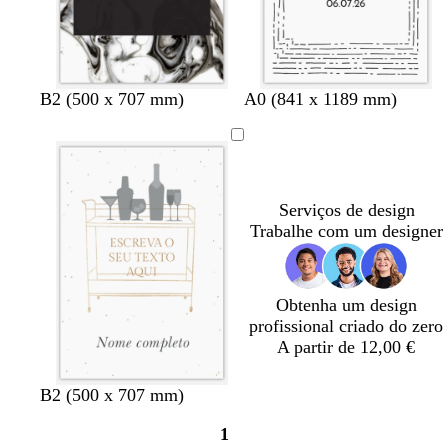
a
e
o
o
b
c
v
c
a
B2 (500 x 707 mm)
A0 (841 x 1189 mm)
r
i
e
i
z
a
n
r
n
u
n
z
d
z
l
c
e
e
e
-
o
n
-
n
e
Serviços de design
t
m
t
s
Trabalhe com um designer
o
a
o
c
-
r
-
u
c
i
e
r
Obtenha um design
l
n
s
o
profissional criado do zero
a
h
c
A partir de 12,00 €
r
o
u
o
r
o
b
a
B2 (500 x 707 mm)
r
z
1
a
u
Página