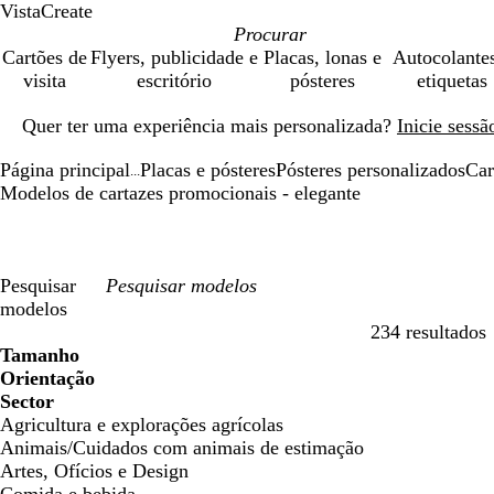
VistaCreate
Cartões de
Flyers, publicidade e
Placas, lonas e
Autocolante
visita
escritório
pósteres
etiquetas
Diapositivo
Quer ter uma experiência mais personalizada?
Inicie sess
1
de
Página principal
Placas e pósteres
Pósteres personalizados
Car
1
...
Modelos de cartazes promocionais - elegante
Pesquisar
modelos
234 resultados
Filtros
Tamanho
Orientação
Sector
Agricultura e explorações agrícolas
Animais/Cuidados com animais de estimação
Artes, Ofícios e Design