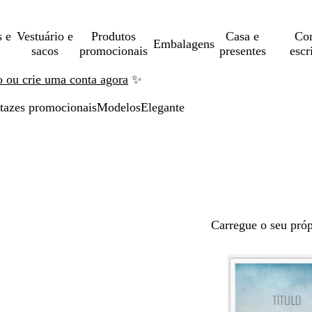
s e
Vestuário e
Produtos
Casa e
Con
Embalagens
sacos
promocionais
presentes
escr
ão ou crie uma conta agora
✨
tazes promocionais
Modelos
Elegante
Carregue o seu próp