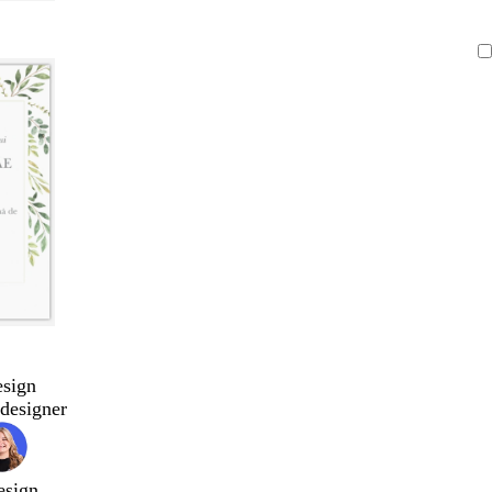
esign
designer
esign