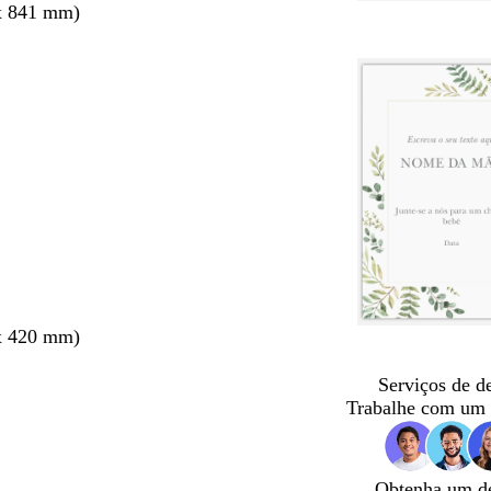
x 841 mm)
x 420 mm)
Serviços de d
Trabalhe com um 
Obtenha um d