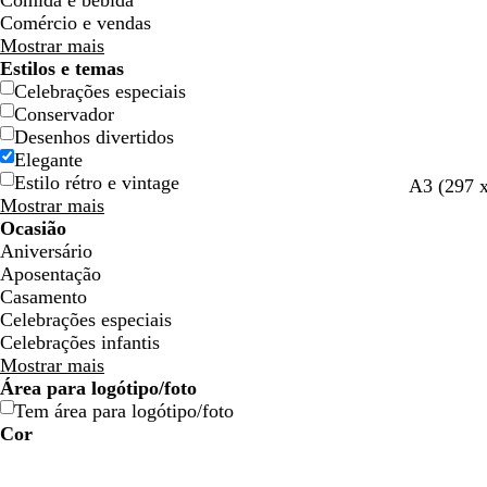
Comida e bebida
Comércio e vendas
Mostrar mais
Estilos e temas
Celebrações especiais
Conservador
Desenhos divertidos
Elegante
Estilo rétro e vintage
A3 (297 
Mostrar mais
Ocasião
Aniversário
Aposentação
Casamento
Celebrações especiais
Celebrações infantis
Mostrar mais
Área para logótipo/foto
Tem área para logótipo/foto
Cor
A
A
V
V
A
A
C
C
V
V
C
C
B
B
P
P
C
C
T
T
R
R
C
C
z
z
e
e
m
m
o
o
e
e
i
i
r
r
r
r
a
a
o
o
o
o
o
o