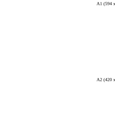
A1 (594 
A
carregar
A2 (420 
A
carregar