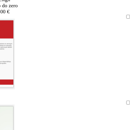
o do zero
,00 €