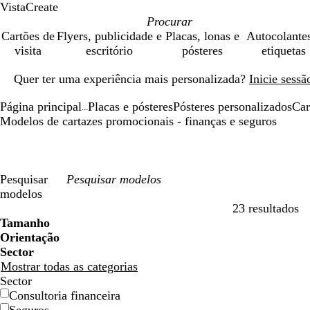
VistaCreate
Cartões de
Flyers, publicidade e
Placas, lonas e
Autocolante
visita
escritório
pósteres
etiquetas
Diapositivo
Quer ter uma experiência mais personalizada?
Inicie sess
1
de
Página principal
Placas e pósteres
Pósteres personalizados
Car
1
...
Modelos de cartazes promocionais - finanças e seguros
Pesquisar
modelos
23 resultados
Filtros
Tamanho
Orientação
Sector
Mostrar todas as categorias
Sector
Consultoria financeira