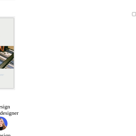
esign
designer
esign