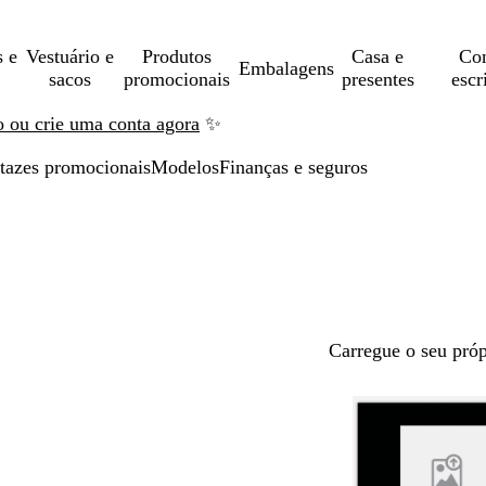
s e
Vestuário e
Produtos
Casa e
Con
Embalagens
sacos
promocionais
presentes
escr
ão ou crie uma conta agora
✨
tazes promocionais
Modelos
Finanças e seguros
Carregue o seu próp