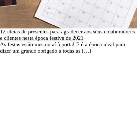
12 ideias de presentes para agradecer aos seus colaboradores
e clientes nesta época festiva de 2021
As festas estão mesmo aí à porta! E é a época ideal para
dizer um grande obrigado a todas as […]