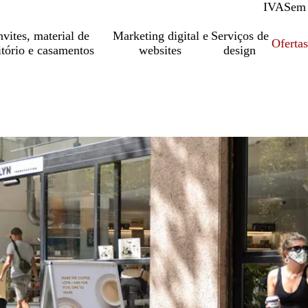
IVA
Com
Sem
vites, material de
Marketing digital e
Serviços de
Oferta
itório e casamentos
websites
design