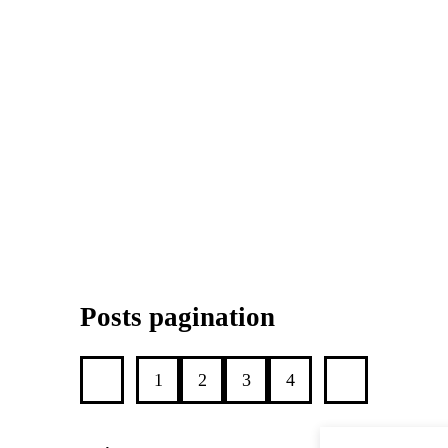
Posts pagination
1
2
3
4